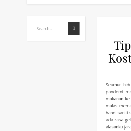
Tip
Kost
Seumur hidu
pandemi me
makanan ke 
malas memas
hand saniti
ada rasa gel
alasanku jar