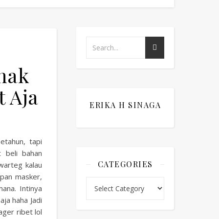
Anak
t Aja
ERIKA H SINAGA
etahun, tapi
 beli bahan
CATEGORIES
warteg kalau
apan masker,
Categories
ana. Intinya
aja haha Jadi
ger ribet lol