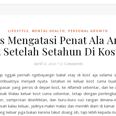
,
,
LIFESTYLE
MENTAL HEALTH
PERSONAL GROWTH
s Mengatasi Penat Ala 
 Setelah Setahun Di Kos
April 11, 2021
/
13 Comments
p nggak pernah ngebayangin bakal stay di kost aja selama s
mbuatnya menjadi nyata. Setahun ini keluar kost cuma buat
pasar yang persis di depan kost, ke Alfamidi sebentar, dan ke 
ak Walau keluar kost cuma sebentar, tetap dengan perlengk
zer, semprotan disinfektan, dan buru-buru cuci tangan dimana-m
isah kalau keluar, jadinya makin malas dan memilih diam di kamar 
ang keluar juga bukan karena takut doang sih, tapi lebih kepada ma