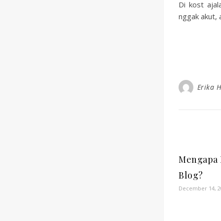
Di kost aja
nggak akut,
Erika 
Mengapa 
Blog?
December 14, 2