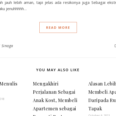
lah jauh lebih aman, tapi jelas ada resikonya juga Sebagai ekst
 aku jenuhhhhh…
READ MORE
H Sinaga
YOU MAY ALSO LIKE
Menulis
Mengakhiri
Alasan Lebi
Perjalanan Sebagai
Membeli Ap
018
Anak Kost, Membeli
Daripada R
Apartemen sebagai
Tapak
October 6, 2021