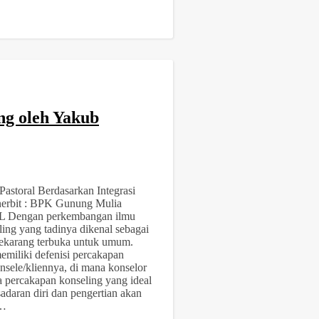
ng oleh Yakub
astoral Berdasarkan Integrasi
nerbit : BPK Gunung Mulia
Dengan perkembangan ilmu
eling yang tadinya dikenal sebagai
sekarang terbuka untuk umum.
memiliki defenisi percakapan
onsele/kliennya, di mana konselor
percakapan konseling yang ideal
adaran diri dan pengertian akan
n…