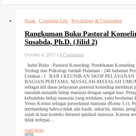
Book
,
Counselor Life
,
Psychology & Counseling
Rangkuman Buku Pastoral Konseli
Susabda, Ph.D. (Jilid 2)
October 4, 2017
/
0 Comments
Judul Buku : Pastoral Konseling: Pendekatan Konseling P
Teologi dan Psikologi Jumlah Halaman : 246 halaman Pe
Cetakan : I BAB I KEUNIKAN SKOP PELAYANA
BAGIAN PERTAMA: MASALAH-MASALAH UMUM 
sebagai inti dasar pelayanan pastoral konseling membuat 
masalah-masalah hidup manusia dengan sangat luas. Pelay
kebutuhan hidup manusia yang terdalam, yaitu berdamai 
Yesus Kristus sebagai juruselamat manusia (Roma 5:1). P
memandang bahwa tidak ada kasih, sukacita, damai, pen
sejati di luar konteks dimensi spiritual manusia. Karena
tidak terlepas…
read more