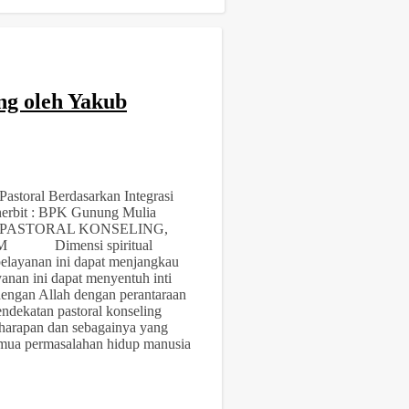
ng oleh Yakub
astoral Berdasarkan Integrasi
nerbit : BPK Gunung Mulia
N PASTORAL KONSELING,
Dimensi spiritual
pelayanan ini dapat menjangkau
anan ini dapat menyentuh inti
dengan Allah dengan perantaraan
endekatan pastoral konseling
gharapan dan sebagainya yang
 semua permasalahan hidup manusia