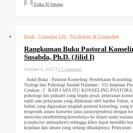
Erika H Sinaga
Book
,
Counselor Life
,
Psychology & Counseling
Rangkuman Buku Pastoral Konseli
Susabda, Ph.D. (Jilid I)
October 4, 2017
/
2 Comments
Judul Buku : Pastoral Konseling: Pendekatan Konseling P
Teologi dan Psikologi Jumlah Halaman : 331 halaman Pe
Cetakan : I BAB I APA ITU KONSELING PASTORAL 
psikologi dan psikiatri yang begitu pesat, pelayanan kons
salah satu pelayanan yang dilakukan oleh hamba Tuhan, 
Istilah yang digunakan tetaplah pastoral konseling, yang 
terapeutik antara konselor (atau pastor/pendeta) dengan k
mencoba membimbing konselenya ke dalam suatu suasana 
(conducive atmosphere) sehingga klien dapat memiliki kes
kejadian dan situasi yang sedang dihadapinya. Pelayana