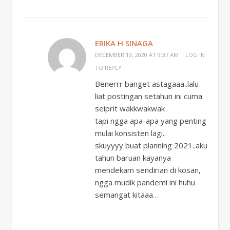
ERIKA H SINAGA
DECEMBER 19, 2020 AT 9:37 AM
LOG IN
TO REPLY
Benerrr banget astagaaa..lalu
liat postingan setahun ini cuma
seiprit wakkwakwak
tapi ngga apa-apa yang penting
mulai konsisten lagi..
skuyyyy buat planning 2021..aku
tahun baruan kayanya
mendekam sendirian di kosan,
ngga mudik pandemi ini huhu
semangat kitaaa…