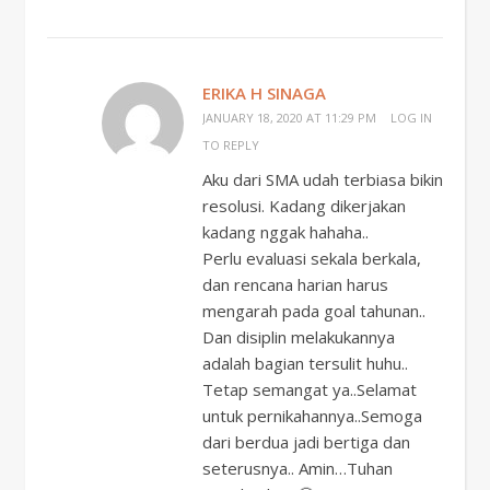
ERIKA H SINAGA
JANUARY 18, 2020 AT 11:29 PM
LOG IN
TO REPLY
Aku dari SMA udah terbiasa bikin
resolusi. Kadang dikerjakan
kadang nggak hahaha..
Perlu evaluasi sekala berkala,
dan rencana harian harus
mengarah pada goal tahunan..
Dan disiplin melakukannya
adalah bagian tersulit huhu..
Tetap semangat ya..Selamat
untuk pernikahannya..Semoga
dari berdua jadi bertiga dan
seterusnya.. Amin…Tuhan