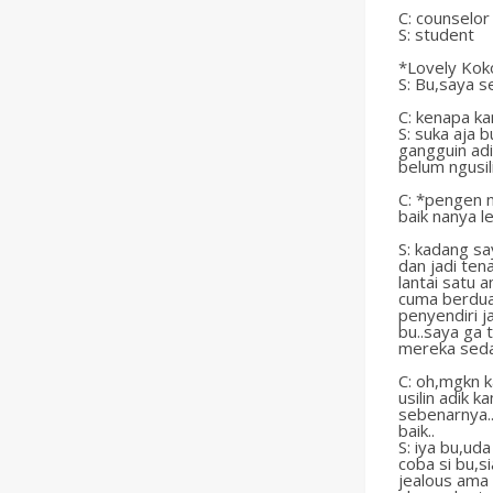
C: counselor
S: student
*Lovely Kok
S: Bu,saya s
C: kenapa k
S: suka aja 
gangguin adi
belum ngusili
C: *pengen n
baik nanya le
S: kadang sa
dan jadi ten
lantai satu 
cuma berdua 
penyendiri j
bu..saya ga 
mereka seda
C: oh,mgkn k
usilin adik 
sebenarnya..
baik..
S: iya bu,uda
coba si bu,s
jealous ama 