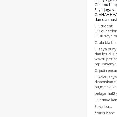
C: kamu ban
S: ya juga y
C: AHAHHAAH
dan dia mas
S: Student
C: Counselor
S: Bu saya m
C: bla bla b
S: saya puny
dan les di l
waktu perja
tapi rasanya
C: jadi ren
S: kalau say
dihabiskan t
bu,melakuka
belajar hal2
C: intinya k
S: iya bu…
*miris bah*