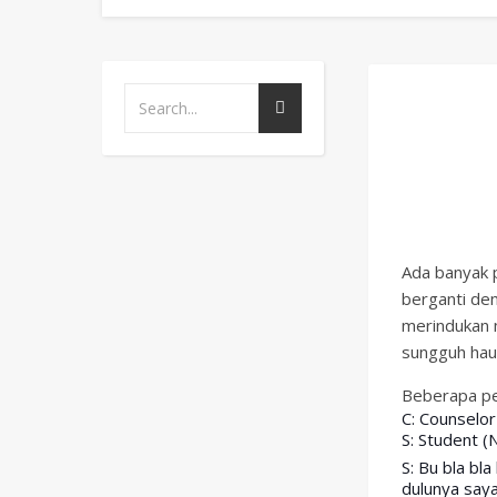
Ada banyak 
berganti den
merindukan 
sungguh haus
Beberapa per
C: Counselor
S: Student (
S: Bu bla bla
dulunya saya