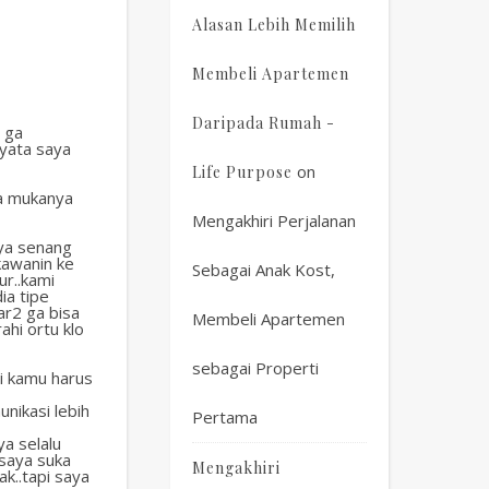
Alasan Lebih Memilih
Membeli Apartemen
Daripada Rumah -
i ga
nyata saya
on
Life Purpose
ya mukanya
Mengakhiri Perjalanan
aya senang
kawanin ke
Sebagai Anak Kost,
ur..kami
ia tipe
ar2 ga bisa
Membeli Apartemen
ahi ortu klo
sebagai Properti
di kamu harus
nikasi lebih
Pertama
ya selalu
.saya suka
Mengakhiri
k..tapi saya