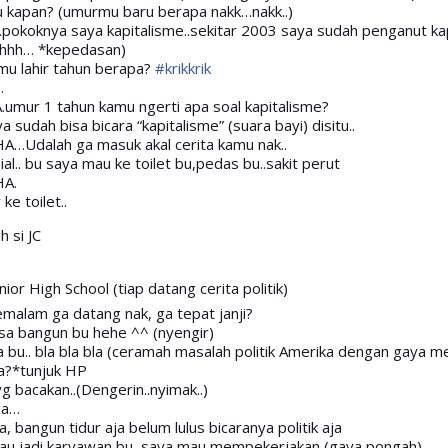
tu kapan? (umurmu baru berapa nakk…nakk..)
k..pokoknya saya kapitalisme..sekitar 2003 saya sudah penganut ka
shhh… *kepedasan)
mu lahir tahun berapa?
‪#‎krikkrik‬
…
umur 1 tahun kamu ngerti apa soal kapitalisme?
ya sudah bisa bicara “kapitalisme” (suara bayi) disitu..
…Udalah ga masuk akal cerita kamu nak..
ial.. bu saya mau ke toilet bu,pedas bu..sakit perut
A.
ke toilet..
h si JC
nior High School (tiap datang cerita politik)
malam ga datang nak, ga tepat janji?
isa bangun bu hehe ^^ (nyengir)
a bu.. bla bla bla (ceramah masalah politik Amerika dengan gaya m
a?*tunjuk HP
yg bacakan..(Dengerin..nyimak..)
bla…
a, bangun tidur aja belum lulus bicaranya politik aja
mau jadi karyawan bu, saya mau mempekerjakan (gaya pongah)