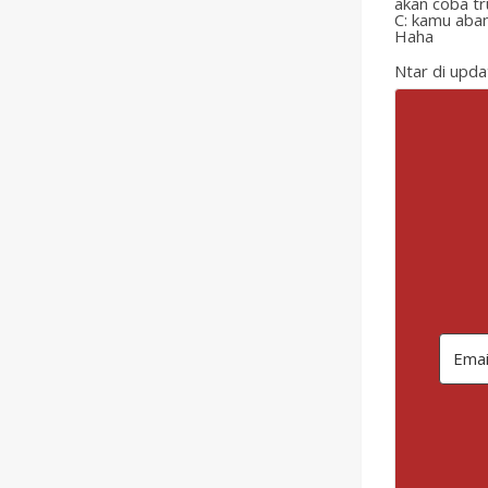
akan coba tr
C: kamu aban
Haha
Ntar di upda