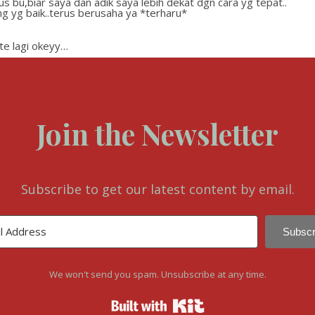
us bu,biar saya dan adik saya lebih dekat dgn cara yg tepat..
g yg baik..terus berusaha ya *terharu*
te lagi okeyy…
Join the Newsletter
Subscribe to get our latest content by email.
Subscr
We won't send you spam. Unsubscribe at any time.
Built with Kit