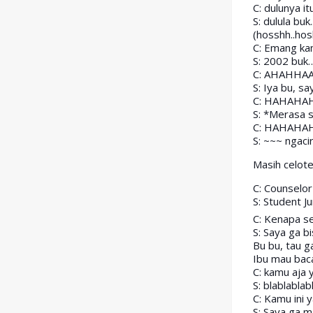
C: dulunya i
S: dulula bu
(hosshh..ho
C: Emang ka
S: 2002 buk
C: AHAHHAA.
S: Iya bu, sa
C: HAHAHAHA
S: *Merasa s
C: HAHAHAH
S: ~~~ ngacir 
Masih celote
C: Counselor
S: Student Ju
C: Kenapa se
S: Saya ga b
Bu bu, tau g
Ibu mau bac
C: kamu aja 
S: blablabla
C: Kamu ini y
S: Saya ga 