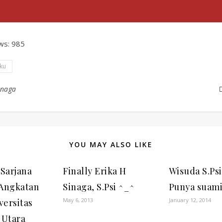
ws:
985
ku
inaga
YOU MAY ALSO LIKE
Sarjana
Finally Erika H
Wisuda S.Psi
 Angkatan
Sinaga, S.Psi ^_^
Punya suami
May 6, 2013
January 12, 2014
versitas
 Utara