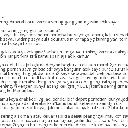
o*
ering dimarahi ortu karena sering gangguin/ngusilin adik saya..
amu sering gangguin adik kamu?
bu,saya itu kaya kecanduan narkoba bu..saya ga tenang kalau sehar
k saya.. Kadang saya sulit tidur,trus mikir “apa yg kurang ya?”,ter
n adik saya hari ni bu..
gakak,ada ya kek gini?* sebelum negative thinking karena anakn
bih lanjut “kira-kira kamu apain aja adik kamu?”
ya coel dikit aja bu,krna dengan begitu aja dia uda marah2,trus s
ang..pernah saya ga bsa tdr,saya bangunin adik saya pura2 suruh 
ambil barang tinggal..dia marah2,saya ketawa,udah deh jadi bisa tid
di rumah bu,ortu di luar kota..saya sangat sayang adik saya,tapi d
adi jarang interaksi dengan saya..saya da coba ga ngusilin,tapi ben
tenang..*(Pengen punya abang kek gini )* LOL jadinya sering dimar
ng ke Medan bu..
amu kaya anak kecil yg jadi bandel biar dapat perhatian ibunya..ja
kamu supaya ada interaksi kan?kamu butuh kebersamaan dgn dia
coba ganti metodenya,ajak melakukan banyak hal sama2 biar komu
 sering ajak main atau keluar tapi dia selalu bilang “gak mau ko”..sa
iapatau dia mau..karena ga mau juga,ngusilin dia cara satu2nya bu.
teman2nya,dia baik banget ke mereka,dekat..ke koko nya malah ga