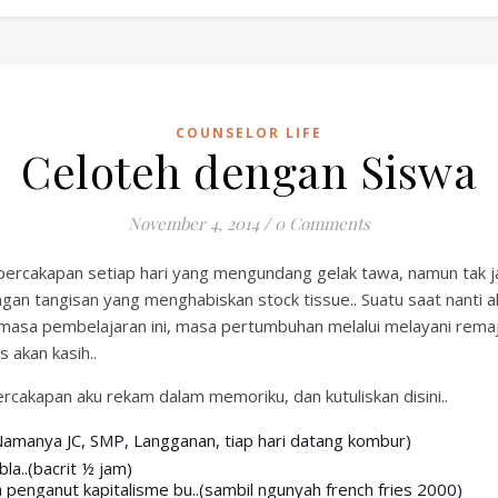
COUNSELOR LIFE
Celoteh dengan Siswa
November 4, 2014
/
0 Comments
percakapan setiap hari yang mengundang gelak tawa, namun tak j
gan tangisan yang menghabiskan stock tissue.. Suatu saat nanti a
masa pembelajaran ini, masa pertumbuhan melalui melayani rema
 akan kasih..
cakapan aku rekam dalam memoriku, dan kutuliskan disini..
Namanya JC, SMP, Langganan, tiap hari datang kombur)
 bla..(bacrit ½ jam)
 penganut kapitalisme bu..(sambil ngunyah french fries 2000)