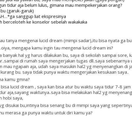
gun tidur aja belum lulus, gimana mau mempekerjakan orang?
a bu (garuk-garuk)
…*ga sanggup liat ekspresinya
ih berceloteh ke konselor sebelah wakakaka
au tanya mengenai lucid dream (mimpi sadar),itu bisa nyata ga bu
la..oiya, mengapa kamu ingin tau mengenai lucid dream ini?
a banyak hal yg harus dilakukan bu, saya di sekolah sampai sore, 
uar..sampai di rumah saya mengerjakan tugas dll..saya sebenarnya 
m mau ngapain aja, udah saya masukin hal2 yg menyenangkan di j
 kurang bu. saya tidak punya waktu mengerjakan kesukaan saya..
cana kamu gmna?
a bisa lucid dream , saya kan bisa atur bu waktu saya tidur 7-8 jam
idur aja,sayang waktunya..saya bisa melakukan hal2 yg menyenan
n hobi saya,
 yg disukai bu,intinya bisa senang bu di mimpi saya yang sepertinya 
amu merasa ga punya waktu untuk diri kamu ya?