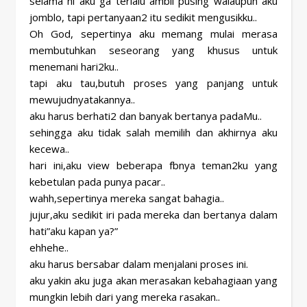
selama ni aku ga terlalu ambil pusing walaupun aku
jomblo, tapi pertanyaan2 itu sedikit mengusikku..
Oh God, sepertinya aku memang mulai merasa
membutuhkan seseorang yang khusus untuk
menemani hari2ku..
tapi aku tau,butuh proses yang panjang untuk
mewujudnyatakannya..
aku harus berhati2 dan banyak bertanya padaMu..
sehingga aku tidak salah memilih dan akhirnya aku
kecewa..
hari ini,aku view beberapa fbnya teman2ku yang
kebetulan pada punya pacar..
wahh,sepertinya mereka sangat bahagia..
jujur,aku sedikit iri pada mereka dan bertanya dalam
hati”aku kapan ya?”
ehhehe..
aku harus bersabar dalam menjalani proses ini.
aku yakin aku juga akan merasakan kebahagiaan yang
mungkin lebih dari yang mereka rasakan..