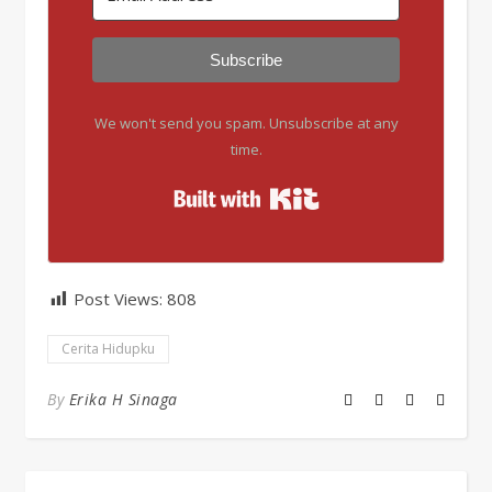
Subscribe
We won't send you spam. Unsubscribe at any
time.
Built with Kit
Post Views:
808
Cerita Hidupku
By
Erika H Sinaga