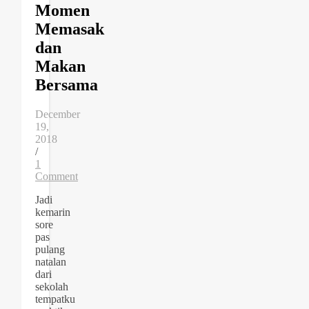
Momen
Memasak
dan
Makan
Bersama
December
19,
2018
/
1
Comment
Jadi
kemarin
sore
pas
pulang
natalan
dari
sekolah
tempatku