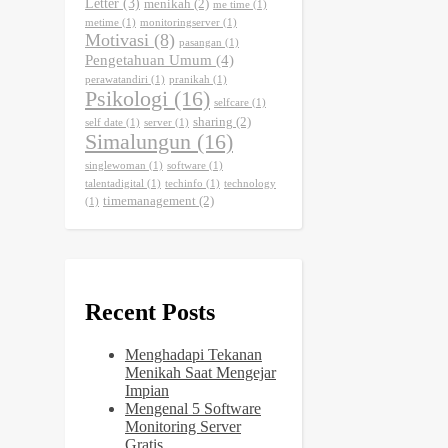
Letter
(3)
menikah
(2)
me time
(1)
metime
(1)
monitoringserver
(1)
Motivasi
(8)
pasangan
(1)
Pengetahuan Umum
(4)
perawatandiri
(1)
pranikah
(1)
Psikologi
(16)
selfcare
(1)
sharing
(2)
self date
(1)
server
(1)
Simalungun
(16)
singlewoman
(1)
software
(1)
talentadigital
(1)
techinfo
(1)
technology
timemanagement
(2)
(1)
Recent Posts
Menghadapi Tekanan
Menikah Saat Mengejar
Impian
Mengenal 5 Software
Monitoring Server
Gratis