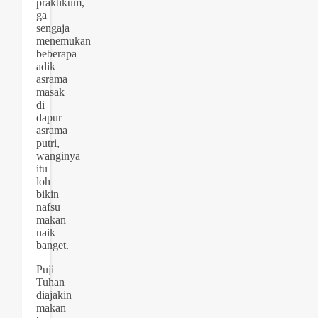
praktikum,
ga
sengaja
menemukan
beberapa
adik
asrama
masak
di
dapur
asrama
putri,
wanginya
itu
loh
bikin
nafsu
makan
naik
banget.
Puji
Tuhan
diajakin
makan