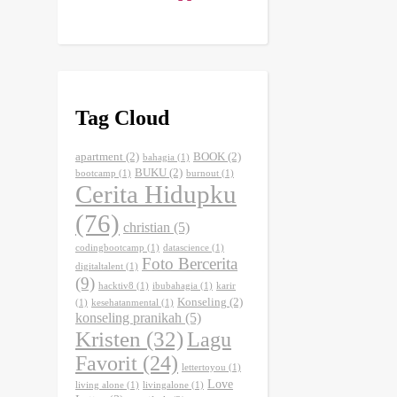
Tag Cloud
apartment
(2)
BOOK
(2)
bahagia
(1)
BUKU
(2)
bootcamp
(1)
burnout
(1)
Cerita Hidupku
(76)
christian
(5)
codingbootcamp
(1)
datascience
(1)
Foto Bercerita
digitaltalent
(1)
(9)
hacktiv8
(1)
ibubahagia
(1)
karir
Konseling
(2)
(1)
kesehatanmental
(1)
konseling pranikah
(5)
Kristen
(32)
Lagu
Favorit
(24)
lettertoyou
(1)
Love
living alone
(1)
livingalone
(1)