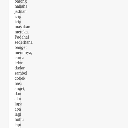
bareng
hahaha,
jadilah
icip-
icip
masakan
mereka.
Padahal
sederhana
banget
menunya,
cuma
telor
dadar,
sambel
cobek,
nasi
anget,
dan
aku
lupa
apa
lagi
huhu
tapi