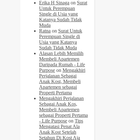
Erika H Sinaga
on
Surat
Untuk Perempuan
Single di Usia yang
Katanya Sudah Tidak
Muda
Ratna
on
Surat Untuk
Perempuan Single di
Usia yang Katanya
Sudah Tidak Muda
Alasan Lebih Memilih
Membeli Apartemen
Daripada Rumah - Life
Purpose
on
Mengakhiri
Perjalanan Sebagai
Anak Kost, Membeli
Apartemen sebagai
Properti Pertama
Mengakhiri Perjalanan
Sebagai Anak Kos,
Membeli Apartemen
sebagai Properti Pertama
- Life Purpose
on
Tips
Mengatasi Penat Ala
Anak Kost Setelah
Setahun Di Kost Aja