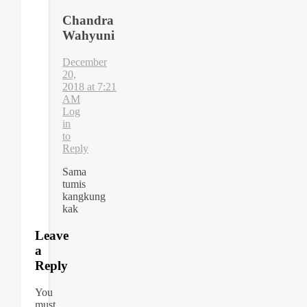
Chandra
Wahyuni
December
20,
2018 at 7:21
AM
Log
in
to
Reply
Sama
tumis
kangkung
kak
Leave
a
Reply
You
must