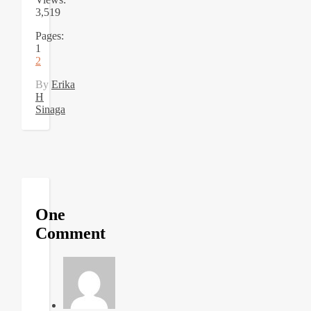
3,519
Pages:
1
2
By
Erika
H
Sinaga
One
Comment