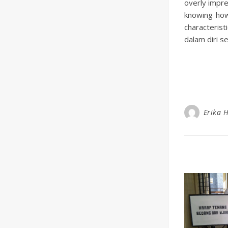
overly impre
knowing how
characteris
dalam diri 
Erika 