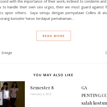
ssed with the importance of their work, inclined to condemn and i
 to handle their own sex urges, then we must guard against f
tics upon others. Saya setuju dengan pernyataan Collins di at
seorang konselor harus terdapat pemahaman…
READ MORE
H Sinaga
YOU MAY ALSO LIKE
Semester 8
GA
February 6, 2012
PENTING.CO
salah kostum