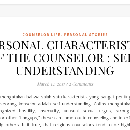
,
COUNSELOR LIFE
PERSONAL STORIES
RSONAL CHARACTERIS
F THE COUNSELOR : SE
UNDERSTANDING
March 14, 2017
/
2 Comments
s mengatakan bahwa salah satu karakteristik yang sangat pentin
eh seorang konselor adalah self understanding. Collins mengata
ognized hostility, insecurity, unusual sexual urges, stron
or other “hangups,” these can come out in counseling and inter
elp others. It it true, that religious counselors tend to be high