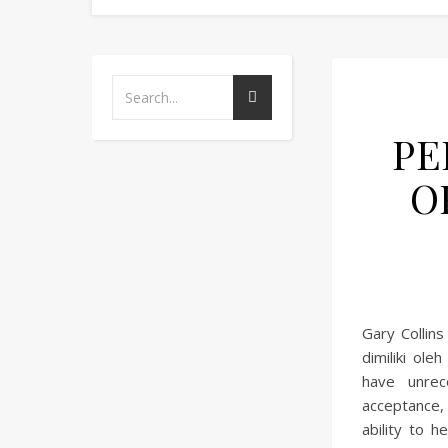
PE
O
Gary Collin
dimiliki ol
have unrec
acceptance, 
ability to h