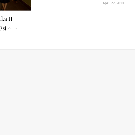
April 22, 2010
ika H
Psi ^_^