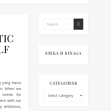
TIC
LF
ERIKA H SINAGA
g yang harus
CATEGORIES
kan: When we
Categories
g needs for
fere with our
ly ambitious,