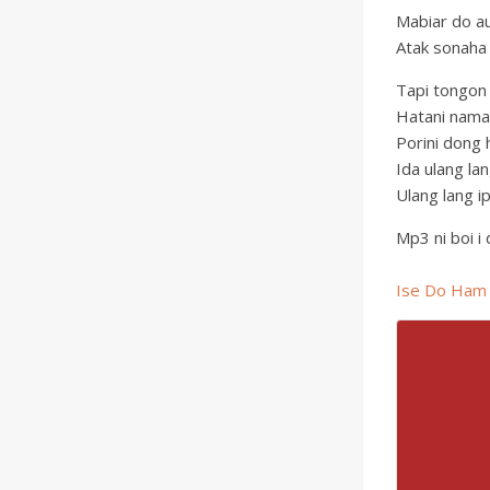
Mabiar do au
Atak sonaha 
Tapi tongon
Hatani namat
Porini dong h
Ida ulang lan
Ulang lang i
Mp3 ni boi i 
Ise Do Ham 