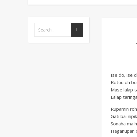
Ise do, ise 
Botou oh bot
Mase lalap t
Lalap taringa
Rupamin roh 
Gati bai nipik
Sonaha ma h
Haganupan o