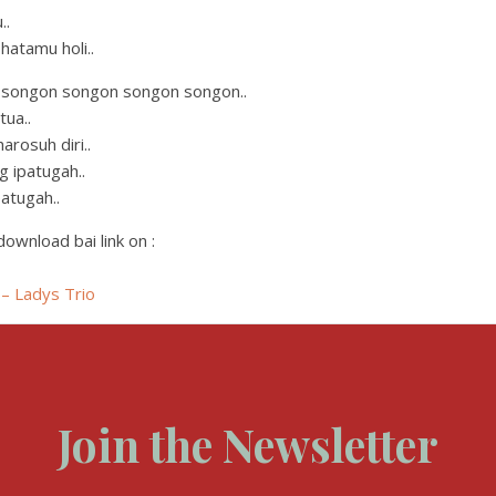
..
hatamu holi..
 songon songon songon songon..
ua..
arosuh diri..
g ipatugah..
patugah..
download bai link on :
– Ladys Trio
Join the Newsletter