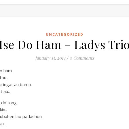
UNCATEGORIZED
Ise Do Ham – Ladys Tri
January 15, 2014
/
0 Comments
do ham..
ou..
aringat au bamu..
t au..
do tong..
kin..
ubahen lao padashon..
n..