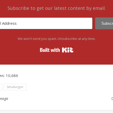
Subscribe to get our latest content by email.
Subscr
We won't send you spam. Unsubscribe at any time.
Built with Kit
ws:
10,686
Simalungun
inaga