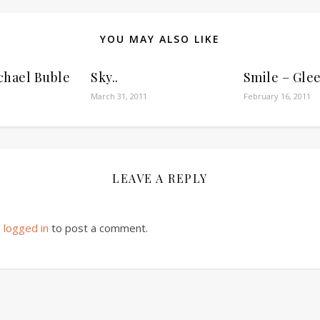
YOU MAY ALSO LIKE
hael Buble
Sky..
Smile – Glee
March 31, 2011
February 16, 2011
LEAVE A REPLY
e
logged in
to post a comment.