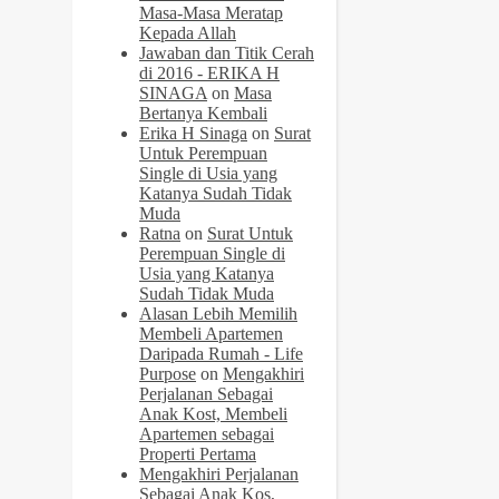
Masa-Masa Meratap
Kepada Allah
Jawaban dan Titik Cerah
di 2016 - ERIKA H
SINAGA
on
Masa
Bertanya Kembali
Erika H Sinaga
on
Surat
Untuk Perempuan
Single di Usia yang
Katanya Sudah Tidak
Muda
Ratna
on
Surat Untuk
Perempuan Single di
Usia yang Katanya
Sudah Tidak Muda
Alasan Lebih Memilih
Membeli Apartemen
Daripada Rumah - Life
Purpose
on
Mengakhiri
Perjalanan Sebagai
Anak Kost, Membeli
Apartemen sebagai
Properti Pertama
Mengakhiri Perjalanan
Sebagai Anak Kos,