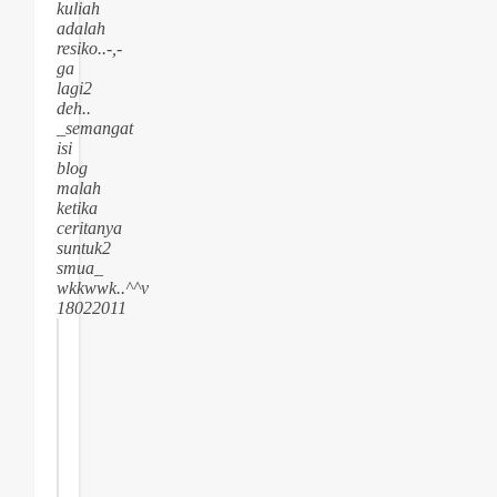
kuliah
adalah
resiko..-,-
ga
lagi2
deh..
_semangat
isi
blog
malah
ketika
ceritanya
suntuk2
smua_
wkkwwk..^^v
18022011
Join
the