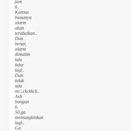
jam
6..
Karena
biasanya
alarm
akan
terabaikan..
Dan
benar,
alarm
dimatiin
lalu
tidur
lagi..
Dan
tidak
ada
mc..ckckkck..
Asli
bangun
6.
50,ga
memungkinkan
lagi..
Ga