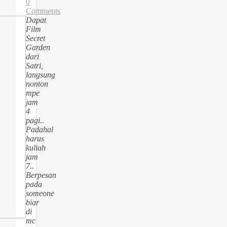
0
Comments
Dapat
Film
Secret
Garden
dari
Satri,
langsung
nonton
mpe
jam
4
pagi..
Padahal
harus
kuliah
jam
7..
Berpesan
pada
someone
biar
di
mc