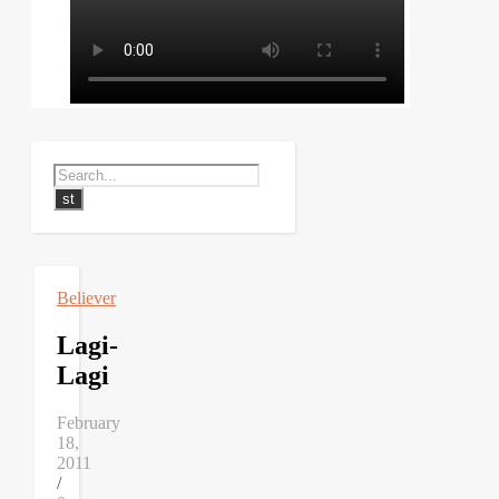
Believer
Lagi-
Lagi
February
18,
2011
/