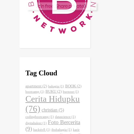
Tag Cloud
apartment
(2)
BOOK
(2)
bahagia
(1)
BUKU
(2)
bootcamp
(1)
burnout
(1)
Cerita Hidupku
(76)
christian
(5)
codingbootcamp
(1)
datascience
(1)
Foto Bercerita
digitaltalent
(1)
(9)
hacktiv8
(1)
ibubahagia
(1)
karir