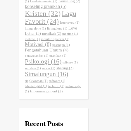
Konseling
(2)
(1)
kesehatanmental
(1)
konseling pranikah
(5)
Kristen
(32)
Lagu
Favorit
(24)
lettertoyou
(1)
Love
living alone
(1)
livingalone
(1)
Letter
(3)
menikah
(2)
me time
(1)
metime
(1)
monitoringserver
(1)
Motivasi
(8)
pasangan
(1)
Pengetahuan Umum
(4)
perawatandiri
(1)
pranikah
(1)
Psikologi
(16)
selfcare
(1)
sharing
(2)
self date
(1)
server
(1)
Simalungun
(16)
singlewoman
(1)
software
(1)
talentadigital
(1)
techinfo
(1)
technology
timemanagement
(2)
(1)
Recent Posts