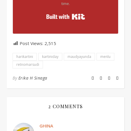
time.
Built with Kit
Post Views:
2,515
harikartini
kartiniday
maudyayunda
menlu
retnomarsudi
By
Erika H Sinaga
2 COMMENTS
GHINA