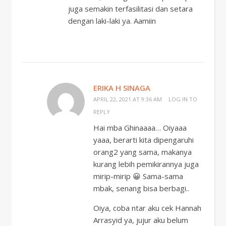
juga semakin terfasilitasi dan setara
dengan laki-laki ya. Aamiin
ERIKA H SINAGA
APRIL 22, 2021 AT 9:36 AM
LOG IN TO
REPLY
Hai mba Ghinaaaa… Oiyaaa
yaaa, berarti kita dipengaruhi
orang2 yang sama, makanya
kurang lebih pemikirannya juga
mirip-mirip 😀 Sama-sama
mbak, senang bisa berbagi..
Oiya, coba ntar aku cek Hannah
Arrasyid ya, jujur aku belum