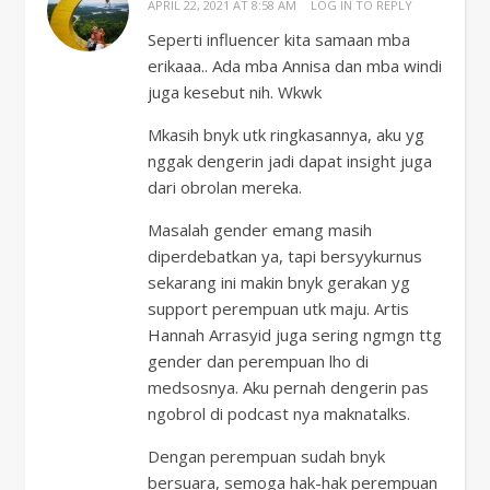
APRIL 22, 2021 AT 8:58 AM
LOG IN TO REPLY
Seperti influencer kita samaan mba
erikaaa.. Ada mba Annisa dan mba windi
juga kesebut nih. Wkwk
Mkasih bnyk utk ringkasannya, aku yg
nggak dengerin jadi dapat insight juga
dari obrolan mereka.
Masalah gender emang masih
diperdebatkan ya, tapi bersyykurnus
sekarang ini makin bnyk gerakan yg
support perempuan utk maju. Artis
Hannah Arrasyid juga sering ngmgn ttg
gender dan perempuan lho di
medsosnya. Aku pernah dengerin pas
ngobrol di podcast nya maknatalks.
Dengan perempuan sudah bnyk
bersuara, semoga hak-hak perempuan