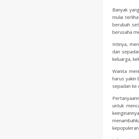
Banyak yang
mulai terli
berubah set
berusaha m
Intinya, me
dan sepadan
keluarga, ke
Wanita meni
harus yakin 
sepadan ke
Pertanyaann
untuk menc
keinginanny
menambahkan 
kepopuleran 