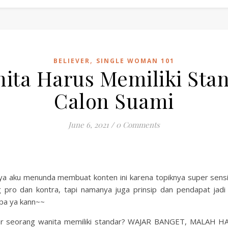
,
BELIEVER
SINGLE WOMAN 101
ita Harus Memiliki Sta
Calon Suami
June 6, 2021
/
0 Comments
a aku menunda membuat konten ini karena topiknya super sensiti
 pro dan kontra, tapi namanya juga prinsip dan pendapat jad
pa ya kann~~
ar seorang wanita memiliki standar? WAJAR BANGET, MALAH H