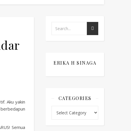
ndar
ERIKA H SINAGA
CATEGORIES
f. Aku yakin
i berbedapun
Categories
ARUS! Semua