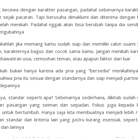
 kecewa dengan karakter pasangan, padahal sebenarnya karakt
hat sejak pacaran. Tapi berusaha dimaklumi dan diterima dengan 
elah menikah. Padahal nggak akan bisa berubah tanpa dia sendi
engubahnya
nikahlah jika memang kamu sudah siap dan memiliki calon suami
, karakternya bagus dan cocok sama kamu. Jangan menikah kar
khawatiran usia, cemoohan teman, atau apapun faktor dari luar
kah bukan hanya karena ada pria yang “bersedia” menikahinya.
bahwa pria itu sesuai dengan standarnya dan siap menjadi partn
 depannya
ya, standar seperti apa? Sebenarnya sederhana, Alkitab sudah
ari pasangan yang seiman dan sepadan. Fokus juga kepada k
a untuk bertumbuh. Hanya saja kita membuatnya menjadi lebih 
standar dan kriteria lain yang justru kurang esensial, seperti 
dan lainnya