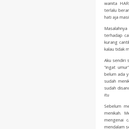
wanita HAR
terlalu ber
hati aja mas
Masalahnya
terhadap ca
kurang canti
kalau tidak 
Aku sendiri s
“ingat umu
belum ada 
sudah menik
sudah disand
itu
Sebelum me
menikah. M
mengenai c
mendalam s