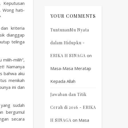
. Keputusan
. Wong hati-
YOUR COMMENTS
?
an kriteria
TuntunanMu Nyata
sik dianggap
nutup telinga
dalam Hidupku -
on
ERIKA H SINAGA
 milih-milih”,
et! Namanya
Masa-Masa Meratap
s bahwa aku
atus menikah
Kepada Allah
punya ini dan
Jawaban dan Titik
 yang sudah
Cerah di 2016 - ERIKA
an bergumul
ngan secara
on
Masa
H SINAGA