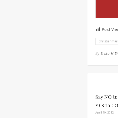
Post Vie
christianmar
By
Erika H S
Say NO to
YES to G
April 19, 2012