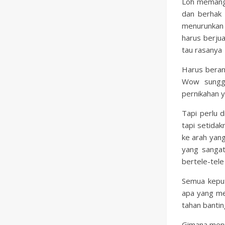
Loh memang 
dan berhak 
menurunkan 
harus berju
tau rasanya
Harus berani
Wow sunggu
pernikahan y
Tapi perlu 
tapi setida
ke arah yang
yang sangat
bertele-tel
Semua keput
apa yang me
tahan bantin
Gimana menu