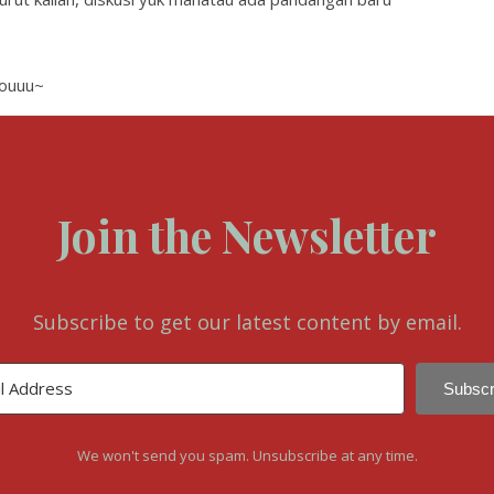
Youuu~
Join the Newsletter
Subscribe to get our latest content by email.
Subscr
We won't send you spam. Unsubscribe at any time.