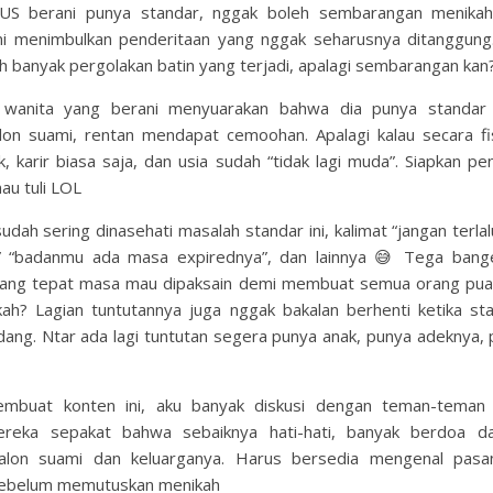
US berani punya standar, nggak boleh sembarangan menikah
ani menimbulkan penderitaan yang nggak seharusnya ditanggung
ih banyak pergolakan batin yang terjadi, apalagi sembarangan kan
 wanita yang berani menyuarakan bahwa dia punya standar d
lon suami, rentan mendapat cemoohan. Apalagi kalau secara fi
k, karir biasa saja, dan usia sudah “tidak lagi muda”. Siapkan pe
mau tuli LOL
udah sering dinasehati masalah standar ini, kalimat “jangan terlalu
r” “badanmu ada masa expirednya”, dan lainnya 😅 Tega bang
yang tepat masa mau dipaksain demi membuat semua orang pua
ah? Lagian tuntutannya juga nggak bakalan berhenti ketika st
ang. Ntar ada lagi tuntutan segera punya anak, punya adeknya, 
mbuat konten ini, aku banyak diskusi dengan teman-teman
ereka sepakat bahwa sebaiknya hati-hati, banyak berdoa d
alon suami dan keluarganya. Harus bersedia mengenal pasa
ebelum memutuskan menikah