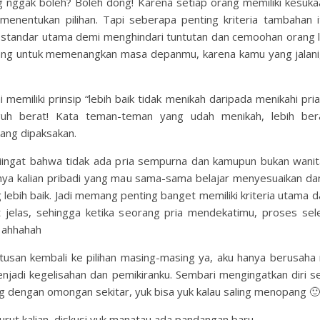
nggak boleh? Boleh dong! Karena setiap orang memiliki kesukaa
menentukan pilihan. Tapi seberapa penting kriteria tambahan i
standar utama demi menghindari tuntutan dan cemoohan orang l
ang untuk memenangkan masa depanmu, karena kamu yang jalani,
 memiliki prinsip “lebih baik tidak menikah daripada menikahi pria
h berat! Kata teman-teman yang udah menikah, lebih bera
ang dipaksakan.
diingat bahwa tidak ada pria sempurna dan kamupun bukan wani
knya kalian pribadi yang mau sama-sama belajar menyesuaikan d
 lebih baik. Jadi memang penting banget memiliki kriteria utama
 jelas, sehingga ketika seorang pria mendekatimu, proses sele
e ahhahah
usan kembali ke pilihan masing-masing ya, aku hanya berusah
njadi kegelisahan dan pemikiranku. Sembari mengingatkan diri se
g dengan omongan sekitar, yuk bisa yuk kalau saling menopang 🙂
rut kalian, diskusi yuk manatau ada pandangan baru