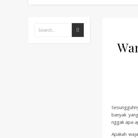
Wan
Sesungguhny
banyak yang
nggak apa-a
Apakah waj