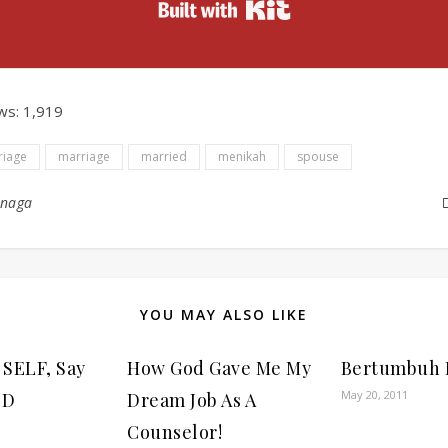
Built with Kit
ws:
1,919
riage
marriage
married
menikah
spouse
inaga
YOU MAY ALSO LIKE
 SELF, Say
How God Gave Me My
Bertumbuh 
May 20, 2011
OD
Dream Job As A
Counselor!