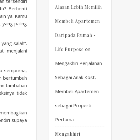
n tersendiri
Alasan Lebih Memilih
tu? Berhenti
ain ya. Kamu
Membeli Apartemen
 yang paling
Daripada Rumah -
 yang salah”.
on
Life Purpose
t menjalani
Mengakhiri Perjalanan
ta sempurna,
Sebagai Anak Kost,
an bertumbuh
 dan tambahan
Membeli Apartemen
ksinya tidak
sebagai Properti
a membagikan
Pertama
ndiri supaya
Mengakhiri