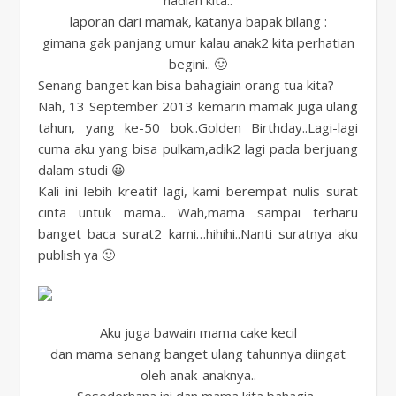
hadiah kita..
laporan dari mamak, katanya bapak bilang :
gimana gak panjang umur kalau anak2 kita perhatian
begini.. 🙂
Senang banget kan bisa bahagiain orang tua kita?
Nah, 13 September 2013 kemarin mamak juga ulang
tahun, yang ke-50 bok..Golden Birthday..Lagi-lagi
cuma aku yang bisa pulkam,adik2 lagi pada berjuang
dalam studi 😀
Kali ini lebih kreatif lagi, kami berempat nulis surat
cinta untuk mama.. Wah,mama sampai terharu
banget baca surat2 kami…hihihi..Nanti suratnya aku
publish ya 🙂
Aku juga bawain mama cake kecil
dan mama senang banget ulang tahunnya diingat
oleh anak-anaknya..