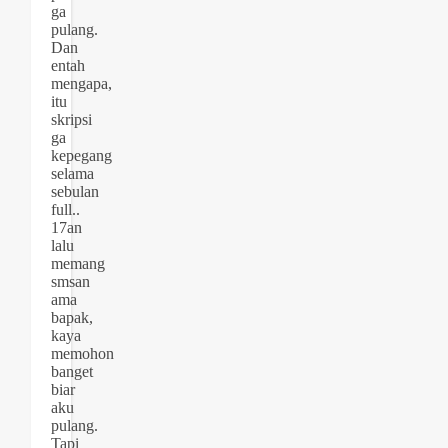
ga
pulang.
Dan
entah
mengapa,
itu
skripsi
ga
kepegang
selama
sebulan
full..
17an
lalu
memang
smsan
ama
bapak,
kaya
memohon
banget
biar
aku
pulang.
Tapi