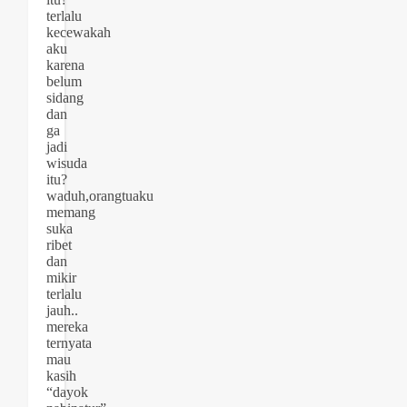
terlalu
kecewakah
aku
karena
belum
sidang
dan
ga
jadi
wisuda
itu?
waduh,orangtuaku
memang
suka
ribet
dan
mikir
terlalu
jauh..
mereka
ternyata
mau
kasih
“dayok