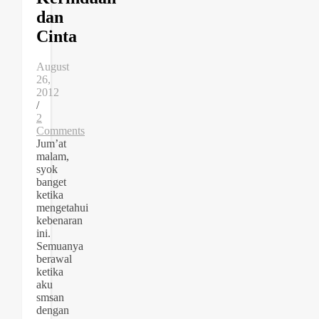
dan
Cinta
August
26,
2012
/
2
Comments
Jum’at
malam,
syok
banget
ketika
mengetahui
kebenaran
ini.
Semuanya
berawal
ketika
aku
smsan
dengan