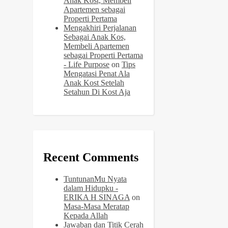
Anak Kost, Membeli
Apartemen sebagai
Properti Pertama
Mengakhiri Perjalanan
Sebagai Anak Kos,
Membeli Apartemen
sebagai Properti Pertama
- Life Purpose
on
Tips
Mengatasi Penat Ala
Anak Kost Setelah
Setahun Di Kost Aja
Recent Comments
TuntunanMu Nyata
dalam Hidupku -
ERIKA H SINAGA
on
Masa-Masa Meratap
Kepada Allah
Jawaban dan Titik Cerah