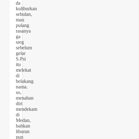
da
kuliburkan
sebulan,
mau
pulang
rasanya
ga
sreg
sebelum
gelar
S.Psi
itu
melekat
di
belakang
nama.
so,
menahan
diri
mendekam
di
Medan,
bahkan
liburan
pun