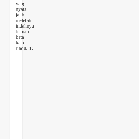
yang
nyata,
jauh
melebihi
indahnya
buaian
kata-
kata
rindu..:D
Join
the
Newsletter
Subscribe