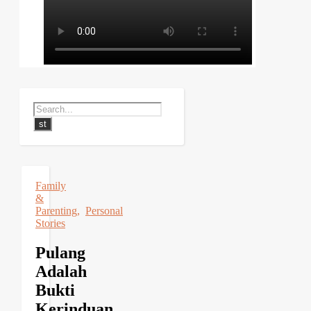
Family
&
Parenting
,
Personal
Stories
Pulang
Adalah
Bukti
Kerinduan