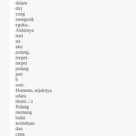
dalam
diri
yang
mengusik
egoku..
Akhirnya
hari
ini
aku
pulang,
mepet-
mepet
pulang
jam
6
sore.
Hemmm..sejuknya
udara
disini..:-)
Pulang
memang
bukti
kerinduan
dan
cinta