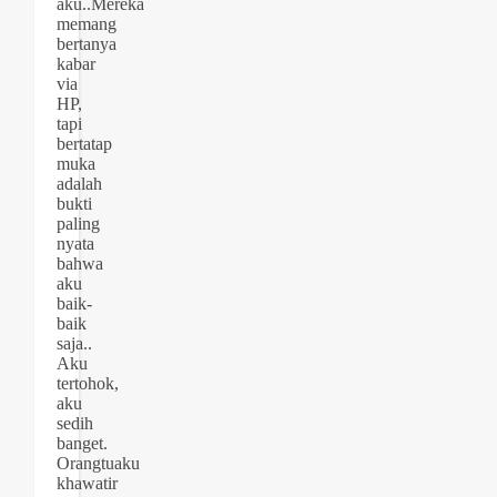
aku..Mereka
memang
bertanya
kabar
via
HP,
tapi
bertatap
muka
adalah
bukti
paling
nyata
bahwa
aku
baik-
baik
saja..
Aku
tertohok,
aku
sedih
banget.
Orangtuaku
khawatir