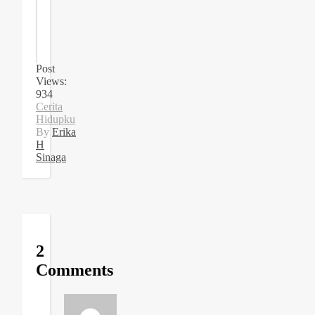
Built with Kit
Post
Views:
934
Cerita
Hidupku
By
Erika
H
Sinaga
2
Comments