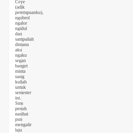
Ceye
(adik
perempuanku),
ngobrol
ngalor
ngidul
dan
sampailah
dimana
aku
ngaku
segan
banget
minta
uang
kuliah
untuk
semester
ini.
Sms
penuh
nasihat
pun
mengalir
laju