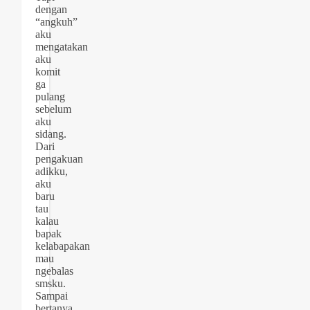
dengan
“angkuh”
aku
mengatakan
aku
komit
ga
pulang
sebelum
aku
sidang.
Dari
pengakuan
adikku,
aku
baru
tau
kalau
bapak
kelabapakan
mau
ngebalas
smsku.
Sampai
bertanya