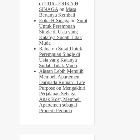
di 2016 - ERIKA H
SINAGA
on
Masa
Bertanya Kembali
Erika H Sinaga
on
Surat
Untuk Perempuan
Single di Usia yang
Katanya Sudah Tidak
Muda
Ratna
on
Surat Untuk
Perempuan Single di
Usia yang Katanya
Sudah Tidak Muda
Alasan Lebih Memilih
Membeli Apartemen
Daripada Rumah - Life
Purpose
on
Mengakhiri
Perjalanan Sebagai
Anak Kost, Membeli
Apartemen sebagai
Properti Pertama