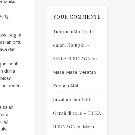
nemaniku
 yang
YOUR COMMENTS
TuntunanMu Nyata
usia segini
silan ortu
dalam Hidupku -
jaya dan
on
ERIKA H SINAGA
gan indah
h dunia
Masa-Masa Meratap
 bisa?
uhan bener
Kepada Allah
Jawaban dan Titik
a salah
Cerah di 2016 - ERIKA
cinta
an 😀
on
Masa
H SINAGA
ukai,