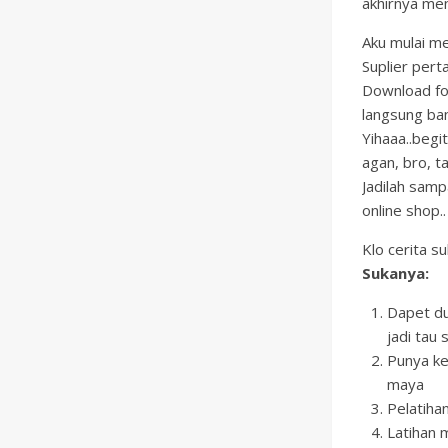
akhirnya men
Aku mulai me
Suplier pert
Download fo
langsung b
Yihaaa..begi
agan, bro, t
Jadilah samp
online shop..
Klo cerita s
Sukanya:
Dapet dui
jadi tau s
Punya ke
maya
Pelatiha
Latihan 