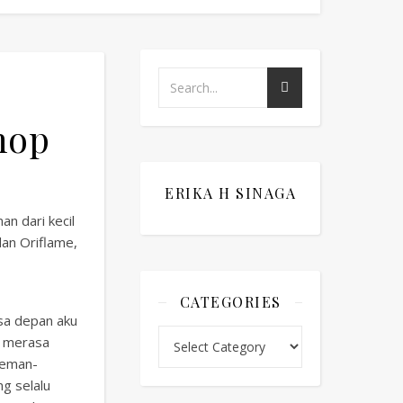
hop
ERIKA H SINAGA
n dari kecil
dan Oriflame,
CATEGORIES
asa depan aku
Categories
lu merasa
 teman-
g selalu