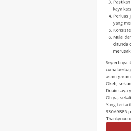
Pastikan
kaya kac
Perluas 
yang mem
Konsiste
Mulai dar
ditunda 
merusak 
Sepertinya i
cuma berbagi
asam garam p
Okeh, sekian
Doain saya y
Oh ya, sekali
Yang tertari
330A9BF5 ;
Thankyouuuu