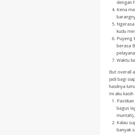
dengan h
Kena mar
barangny
Ngerasa 
kudu mes
Puyeng B
berasa B
pelayanan
Waktu lum
But overall 
Jadi bagi si
hasilnya lum
Ini aku kasih
Pastikan
bagus la
muntah),
Kalau su
banyak su