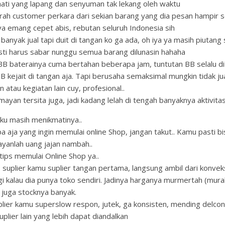
ati yang lapang dan senyuman tak lekang oleh waktu
ah customer perkara dari sekian barang yang dia pesan hampir
a emang cepet abis, rebutan seluruh Indonesia sih
banyak jual tapi duit di tangan ko ga ada, oh iya ya masih piutang
ti harus sabar nunggu semua barang dilunasin hahaha
B baterainya cuma bertahan beberapa jam, tuntutan BB selalu di
B kejait di tangan aja. Tapi berusaha semaksimal mungkin tidak ju
 atau kegiatan lain cuy, profesional..
ayan tersita juga, jadi kadang lelah di tengah banyaknya aktivitas
aku masih menikmatinya..
apa aja yang ingin memulai online Shop, jangan takut.. Kamu pasti bi
ayanlah uang jajan nambah..
 tips memulai Online Shop ya..
 suplier kamu suplier tangan pertama, langsung ambil dari konveks
gi kalau dia punya toko sendiri. Jadinya harganya murmertah (mur
 juga stocknya banyak.
plier kamu superslow respon, jutek, ga konsisten, mending delcon
plier lain yang lebih dapat diandalkan