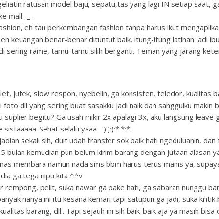
eliatin ratusan model baju, sepatu,tas yang lagi IN setiap saat, g
e mall -_-
fashion, eh tau perkembangan fashion tanpa harus ikut mengaplika
n keuangan benar-benar dituntut baik, itung-itung latihan jadi ibu
di sering rame, tamu-tamu silih berganti. Teman yang jarang kete
elet, jutek, slow respon, nyebelin, ga konsisten, teledor, kualitas 
i foto dll yang sering buat sasakku jadi naik dan sanggulku makin 
u suplier begitu? Ga usah mikir 2x apalagi 3x, aku langsung leave 
sistaaaaa..Sehat selalu yaaa…:):):):*:*:*,
adian sekali sih, duit udah transfer sok baik hati ngeduluanin, dan 
1,5 bulan kemudian pun belum kirim barang dengan jutaan alasan y
anas membara namun nada sms bbm harus terus manis ya, supaya 
 dia ga tega nipu kita ^^v
 rempong, pelit, suka nawar ga pake hati, ga sabaran nunggu b
nyak nanya ini itu kesana kemari tapi satupun ga jadi, suka kritik
ualitas barang, dll.. Tapi sejauh ini sih baik-baik aja ya masih bisa 