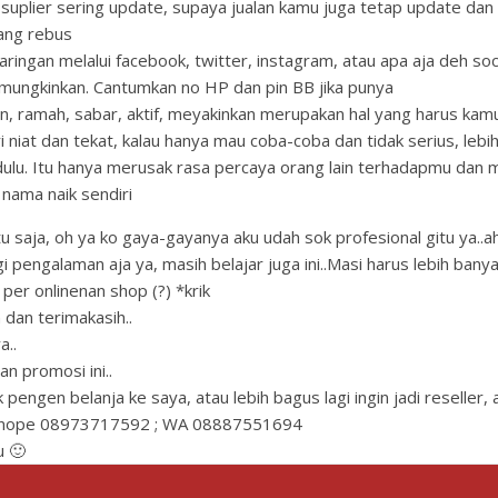
 suplier sering update, supaya jualan kamu juga tetap update dan 
ang rebus
jaringan melalui facebook, twitter, instagram, atau apa aja deh soc
ungkinkan. Cantumkan no HP dan pin BB jika punya
n, ramah, sabar, aktif, meyakinkan merupakan hal yang harus kam
i niat dan tekat, kalau hanya mau coba-coba dan tidak serius, lebih
dulu. Itu hanya merusak rasa percaya orang lain terhadapmu dan 
nama naik sendiri
tu saja, oh ya ko gaya-gayanya aku udah sok profesional gitu ya..
 pengalaman aja ya, masih belajar juga ini..Masi harus lebih ban
er onlinenan shop (?) *krik
 dan terimakasih..
a..
an promosi ini..
k pengen belanja ke saya, atau lebih bagus lagi ingin jadi reseller,
 nope 08973717592 ; WA 08887551694
 🙂