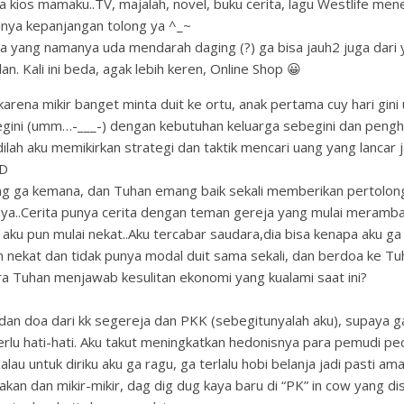
a kios mamaku..TV, majalah, novel, buku cerita, lagu Westlife me
olnya kepanjangan tolong ya ^_~
a yang namanya uda mendarah daging (?) ga bisa jauh2 juga dari
an. Kali ini beda, agak lebih keren, Online Shop 😀
karena mikir banget minta duit ke ortu, anak pertama cuy hari gini 
gini (umm…-___-) dengan kebutuhan keluarga sebegini dan pengha
dilah aku memikirkan strategi dan taktik mencari uang yang lancar 
xD
g ga kemana, dan Tuhan emang baik sekali memberikan pertolon
ya..Cerita punya cerita dengan teman gereja yang mulai meramba
 aku pun mulai nekat..Aku tercabar saudara,dia bisa kenapa aku ga
 nekat dan tidak punya modal duit sama sekali, dan berdoa ke T
ara Tuhan menjawab kesulitan ekonomi yang kualami saat ini?
dan doa dari kk segereja dan PKK (sebegitunyalah aku), supaya g
perlu hati-hati. Aku takut meningkatkan hedonisnya para pemudi pe
alau untuk diriku aku ga ragu, ga terlalu hobi belanja jadi pasti am
akan dan mikir-mikir, dag dig dug kaya baru di “PK” in cow yang dis