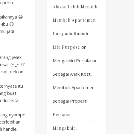
a perlu
Alasan Lebih Memilih
sikannya 😀
Membeli Apartemen
-ibu 😉
mu jadi
Daripada Rumah -
on
Life Purpose
barang jelek
Mengakhiri Perjalanan
besar (~_~ ??
grup, delcont
Sebagai Anak Kost,
ternyata itu
Membeli Apartemen
ang buat
duit kita
sebagai Properti
Pertama
arang nyampe
 berlebihan
Mengakhiri
di handle