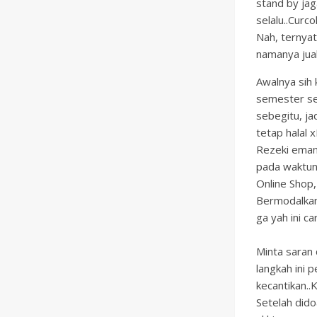
stand by jag
selalu..Curc
Nah, ternyat
namanya jual
Awalnya sih 
semester se
sebegitu, ja
tetap halal 
Rezeki eman
pada waktun
Online Shop,
Bermodalkan
ga yah ini c
Minta saran 
langkah ini 
kecantikan..K
Setelah dido