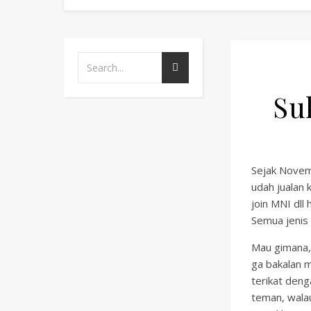
Su
Sejak Novem
udah jualan 
join MNI dll
Semua jenis
Mau gimana, 
ga bakalan m
terikat deng
teman, wala