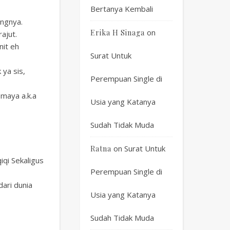
Bertanya Kembali
angnya.
on
Erika H Sinaga
ajut.
nit eh
Surat Untuk
 ya sis,
Perempuan Single di
 maya a.k.a
Usia yang Katanya
Sudah Tidak Muda
on
Surat Untuk
Ratna
iqi Sekaligus
Perempuan Single di
dari dunia
Usia yang Katanya
Sudah Tidak Muda