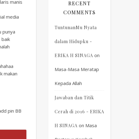
laris manis
RECENT
COMMENTS
ial media
TuntunanMu Nyata
u punya
 baik
dalam Hidupku -
malah
on
ERIKA H SINAGA
ahhahaa
Masa-Masa Meratap
yak makan
Kepada Allah
Jawaban dan Titik
 add pin BB
Cerah di 2016 - ERIKA
on
Masa
H SINAGA