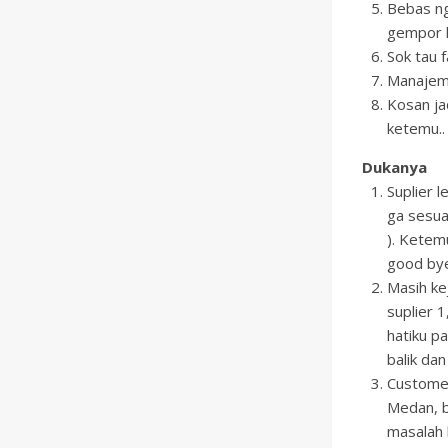
Bebas ng
gempor k
Sok tau 
Manajeme
Kosan ja
ketemu..
Dukanya
Suplier l
ga sesua
). Ketem
good bye 
Masih kej
suplier 
hatiku p
balik dan
Customer
Medan, ba
masalah k