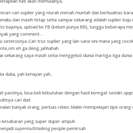
etapkan hati akan memulainya..
ncari-cari suplier yang murah meriah muntah dan berkualitas bar
amaku dan masih tetap setia sampai sekarang adalah suplier baju r
to bajunya, upload ke FB (belum punya BB), tunggu beberapa me
anyak yang comment…
tu seterusnya..Cari trus suplier yang lain sana sini mana yang cocok
ante,om eh ga deng..jahhahah
ai sekarang saya masih setia menggeluti dunia martiga-tiga dunia
uka duka, yah lumayan yah..
t pastinya, bisa beli kebutuhan dengan hasil keringat sendiri..qiqiq
ulitnya cari duit
nalan banyak orang, perluas relasi..Makin mempelajari tipe orang 
n kesabaran yang super duper ampuh
menjadi
supermultitasking
people pemirsah