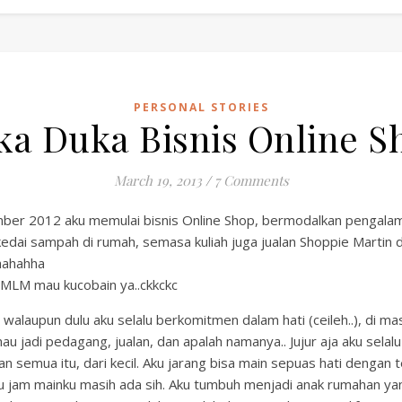
PERSONAL STORIES
ka Duka Bisnis Online S
March 19, 2013
/
7 Comments
ber 2012 aku memulai bisnis Online Shop, bermodalkan pengalama
kedai sampah di rumah, semasa kuliah juga jualan Shoppie Martin 
 hahahha
 MLM mau kucobain ya..ckkckc
walaupun dulu aku selalu berkomitmen dalam hati (ceileh..), di m
au jadi pedagang, jualan, dan apalah namanya.. Jujur aja aku sela
an semua itu, dari kecil. Aku jarang bisa main sepuas hati dengan
u jam mainku masih ada sih. Aku tumbuh menjadi anak rumahan yan