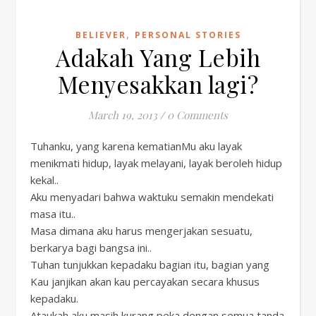
,
BELIEVER
PERSONAL STORIES
Adakah Yang Lebih
Menyesakkan lagi?
March 19, 2013
/
0 Comments
Tuhanku, yang karena kematianMu aku layak
menikmati hidup, layak melayani, layak beroleh hidup
kekal..
Aku menyadari bahwa waktuku semakin mendekati
masa itu..
Masa dimana aku harus mengerjakan sesuatu,
berkarya bagi bangsa ini..
Tuhan tunjukkan kepadaku bagian itu, bagian yang
Kau janjikan akan kau percayakan secara khusus
kepadaku.
Ataukah aku masih kurang peka dengan semua tanda