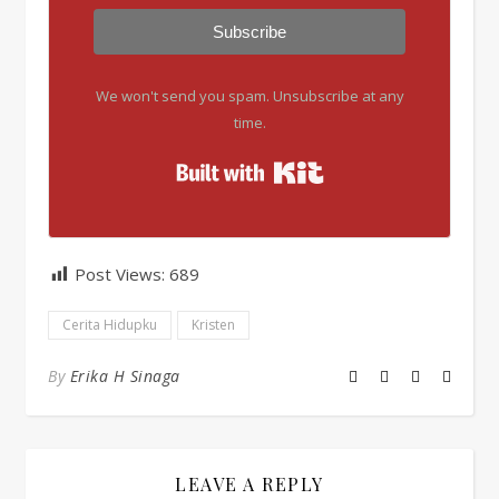
Subscribe
We won't send you spam. Unsubscribe at any
time.
Built with Kit
Post Views:
689
Cerita Hidupku
Kristen
By
Erika H Sinaga
LEAVE A REPLY