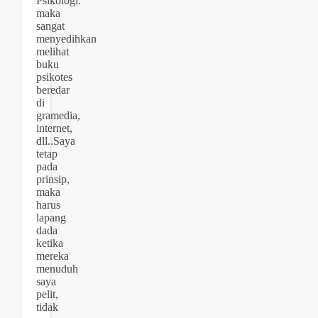
Psikologi.
maka
sangat
menyedihkan
melihat
buku
psikotes
beredar
di
gramedia,
internet,
dll..Saya
tetap
pada
prinsip,
maka
harus
lapang
dada
ketika
mereka
menuduh
saya
pelit,
tidak