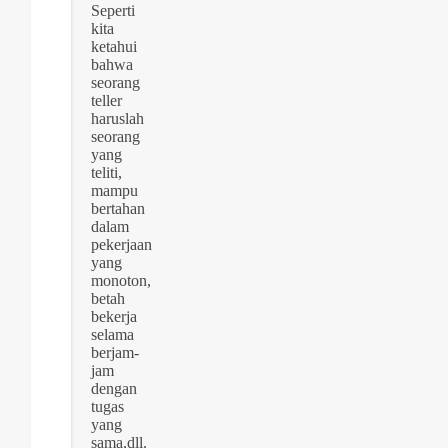
Seperti
kita
ketahui
bahwa
seorang
teller
haruslah
seorang
yang
teliti,
mampu
bertahan
dalam
pekerjaan
yang
monoton,
betah
bekerja
selama
berjam-
jam
dengan
tugas
yang
sama,dll.