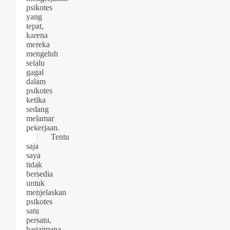
psikotes
yang
tepat,
karena
mereka
mengeluh
selalu
gagal
dalam
psikotes
ketika
sedang
melamar
pekerjaan.
Tentu
saja
saya
tidak
bersedia
untuk
menjelaskan
psikotes
satu
persatu,
bagaimana