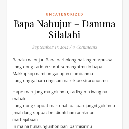
UNCATEGORIZED
Bapa Nabujur – Damma
Silalahi
September 17, 2012
/
0 Comments
Bapaku na bujur..Bapa parholong na lang marpussa
Lang dong taridah surut semangatmu lo bapa
Makkopkop nami on ganupan niombahmu
Lang ongga ham ringisan marsik pe sitarononmu
Hape marujung ma goluhmu, tading ma inang na
mabalu
Lang dong soppat martonah bai parujungni goluhmu
Janah lang soppat be ididah ham anakmon
marhajabuan
In ma na huhalungunhon bani parmisirmu