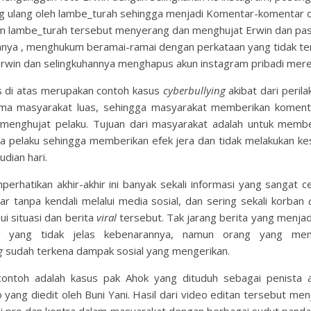
ng ulang oleh lambe_turah sehingga menjadi Komentar-komentar d
m lambe_turah tersebut menyerang dan menghujat Erwin dan pa
hnya , menghukum beramai-ramai dengan perkataan yang tidak te
rwin dan selingkuhannya menghapus akun instagram pribadi mere
s di atas merupakan contoh kasus
cyberbullying
akibat dari perila
ima masyarakat luas, sehingga masyarakat memberikan komen
 menghujat pelaku. Tujuan dari masyarakat adalah untuk membe
da pelaku sehingga memberikan efek jera dan tidak melakukan ke
dian hari.
erhatikan akhir-akhir ini banyak sekali informasi yang sangat 
r tanpa kendali melalui media sosial, dan sering sekali korban
ui situasi dan berita
viral
tersebut. Tak jarang berita yang menja
yang tidak jelas kebenarannya, namun orang yang menj
ng
sudah terkena dampak sosial yang mengerikan.
contoh adalah kasus pak Ahok yang dituduh sebagai penista
 yang diedit oleh Buni Yani. Hasil dari video editan tersebut men