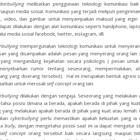
yberbullying
melibatkan penggunaan teknologi komunikasi baik 
aupun media sosial. Komunikasi yang terjadi meliputi pengirima
, video, dan gambar untuk menyampaikan maksud yang ingin 
dapat dilakukan dengan alat komunikasi seperti handphone, lapt
ui media sosial facebook, twitter, instagram, dll.
rbullying
mempergunakan teknologi komunikasi untuk menyerang
san yang disampaikan adalah pesan yang menyerang orang lain s
 yang mengandung kejahatan secara psikologis ( pesan untuk
menyebarkan rumor tentang seseorang, mempermalukan, a
ang yang diserang tersebut). Hal ini merupakan bentuk agresi s
aatkan untuk merusak
self concept
orang lain.
rbullying
dilakukan dengan sengaja. Seseorang yang melakukan
tahui posisi dimana ia berada, apakah berada di pihak yang kuat
 yang melakukan apakah berada di pihak yang kuat atau lemah.
ukan
cyberbullying
perlu memastikan apakah kekuatan yang ia mi
ia
bully
, dengan mengetahui posisi saat ini ia dapat mengatur s
g
self concept
orang tersebut baik secara langsung maupun tid