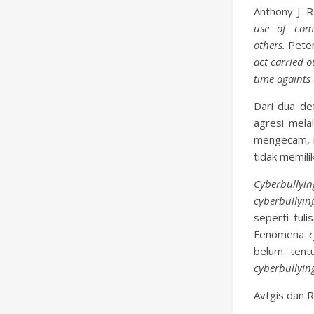
Anthony J. 
use of com
others.
Pete
act carried o
time againts
Dari dua de
agresi mela
mengecam, 
tidak memili
Cyberbullyin
cyberbullyin
seperti tul
Fenomena
belum tent
cyberbullyin
Avtgis dan 