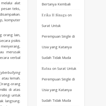
melalui alat
Bertanya Kembali
n pesan teks,
disampaikan.
on
Erika H Sinaga
op, komputer
Surat Untuk
 orang lain,
Perempuan Single di
ecara psikis
 menyerang,
Usia yang Katanya
tau merusak
ecara verbal
Sudah Tidak Muda
on
Surat Untuk
Ratna
cyberbullying
 atau lemah.
Perempuan Single di
 Orang-orang
liki di atas
Usia yang Katanya
trategi untuk
Sudah Tidak Muda
ak langsung.