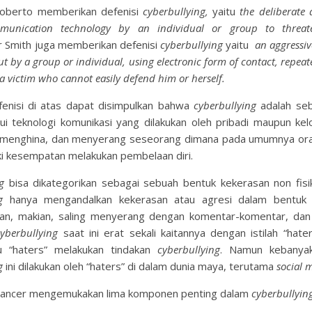
Roberto memberikan defenisi
cyberbullying,
yaitu
the deliberate
munication technology by an individual or group to threa
r Smith juga memberikan defenisi
cyberbullying
yaitu
an aggressive
ut by a group or individual, using electronic form of contact, repea
 a victim who cannot easily defend him or herself.
fenisi di atas dapat disimpulkan bahwa
cyberbullying
adalah seb
lui teknologi komunikasi yang dilakukan oleh pribadi maupun ke
menghina, dan menyerang seseorang dimana pada umumnya ora
ki kesempatan melakukan pembelaan diri.
g
bisa dikategorikan sebagai sebuah bentuk kekerasan non fisik.
g
hanya mengandalkan kekerasan atau agresi dalam bentuk v
isan, makian, saling menyerang dengan komentar-komentar, dan
cyberbullying
saat ini erat sekali kaitannya dengan istilah “hat
u “haters” melakukan tindakan
cyberbullying
. Namun kebanyak
g
ini dilakukan oleh “haters” di dalam dunia maya, terutama
social 
Rancer mengemukakan lima komponen penting dalam
cyberbullyin