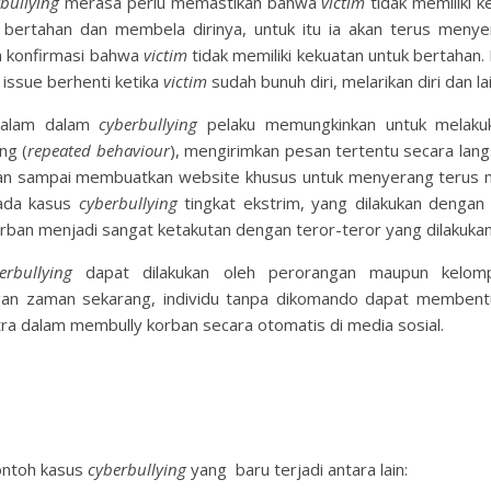
bullying
merasa perlu memastikan bahwa
victim
tidak memiliki 
 bertahan dan membela dirinya, untuk itu ia akan terus meny
 konfirmasi bahwa
victim
tidak memiliki kekuatan untuk bertahan. 
i issue berhenti ketika
victim
sudah bunuh diri, melarikan diri dan la
dalam dalam
cyberbullying
pelaku memungkinkan untuk melakuk
ng (
repeated behaviour
), mengirimkan pesan tertentu secara lan
an sampai membuatkan website khusus untuk menyerang terus 
 pada kasus
cyberbullying
tingkat ekstrim, yang dilakukan dengan 
ban menjadi sangat ketakutan dengan teror-teror yang dilakukan
erbullying
dapat dilakukan oleh perorangan maupun kelomp
an zaman sekarang, individu tanpa dikomando dapat membent
ra dalam membully korban secara otomatis di media sosial.
ontoh kasus
cyberbullying
yang baru terjadi antara lain: