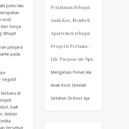
 polisi lalu
Perjalanan Sebagai
merupakan
di
viral,
Anak Kos, Membeli
 dari Sonya
 dihujat
Apartemen sebagai
Properti Pertama -
man penjara
harlie pada
on
Tips
Life Purpose
Mengatasi Penat Ala
nya
r negatif
Anak Kost Setelah
terbaru di
Setahun Di Kost Aja
enjadi
but, baik
n, dokter
Ketika
gan tersebut