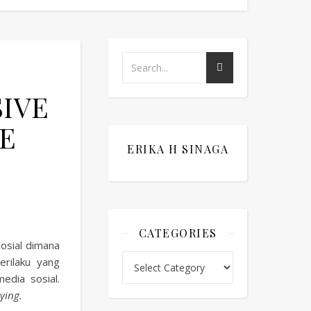
SIVE
E
ERIKA H SINAGA
CATEGORIES
sosial dimana
Categories
erilaku yang
edia sosial.
ying.