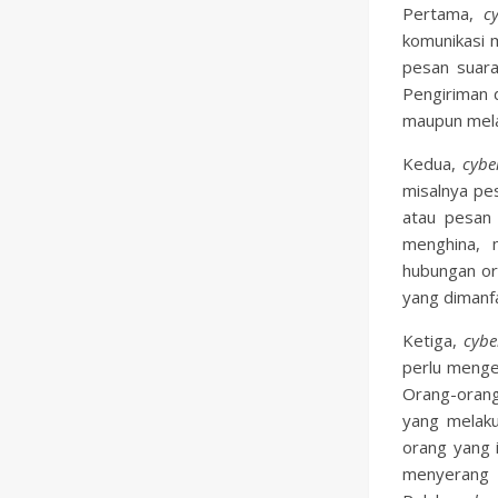
Pertama,
c
komunikasi m
pesan suara
Pengiriman 
maupun melal
Kedua,
cybe
misalnya pe
atau pesan
menghina, 
hubungan or
yang dimanf
Ketiga,
cybe
perlu menge
Orang-orang
yang melak
orang yang 
menyeran