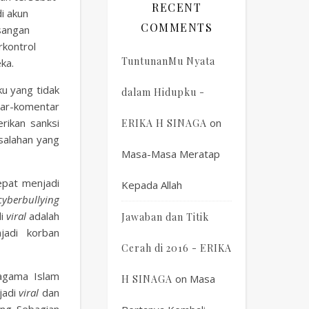
RECENT
i akun
COMMENTS
sangan
rkontrol
TuntunanMu Nyata
ka.
ku yang tidak
dalam Hidupku -
tar-komentar
rikan sanksi
on
ERIKA H SINAGA
salahan yang
Masa-Masa Meratap
cepat menjadi
Kepada Allah
cyberbullying
di
viral
adalah
Jawaban dan Titik
adi korban
Cerah di 2016 - ERIKA
 agama Islam
on
Masa
H SINAGA
jadi
viral
dan