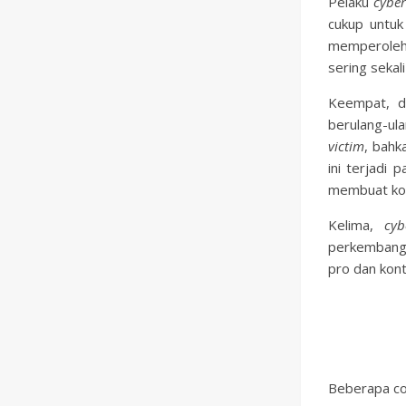
Pelaku
cyber
cukup untuk
memperoleh
sering sekal
Keempat, 
berulang-ula
victim
, bahk
ini terjadi
membuat kor
Kelima,
cyb
perkembang
pro dan kont
Beberapa c