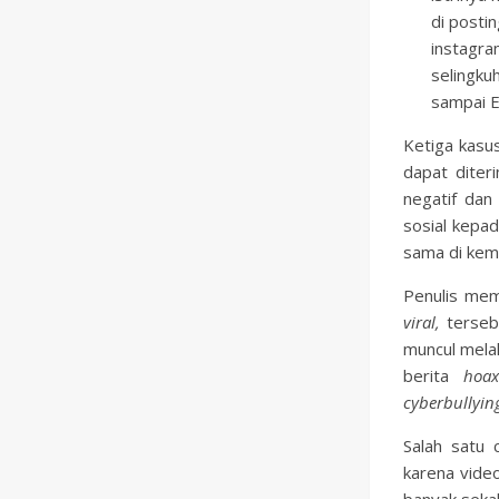
di posti
instagra
selingku
sampai E
Ketiga kasu
dapat diter
negatif dan
sosial kepa
sama di kemu
Penulis memp
viral,
terseba
muncul melal
berita
hoax
cyberbullyi
Salah satu 
karena video