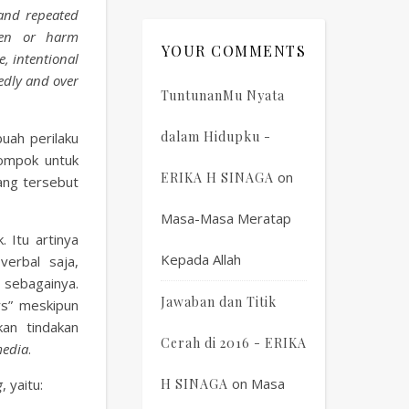
 and repeated
ten or harm
YOUR COMMENTS
, intentional
tedly and over
TuntunanMu Nyata
dalam Hidupku -
uah perilaku
lompok untuk
on
ERIKA H SINAGA
ng tersebut
Masa-Masa Meratap
 Itu artinya
Kepada Allah
erbal saja,
 sebagainya.
Jawaban dan Titik
ers” meskipun
an tindakan
Cerah di 2016 - ERIKA
media
.
on
Masa
g
, yaitu:
H SINAGA