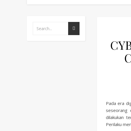
CYB
Pada era dig
seseorang d
dilakukan t
Perilaku me