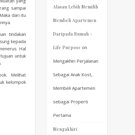
kekuatan yang
Alasan Lebih Memilih
erang sampai
Maka dari itu
Membeli Apartemen
innya.
an tindakan
Daripada Rumah -
gsung kepada
on
Life Purpose
menerus. Hal
tujuan untuk
Mengakhiri Perjalanan
.
Sebagai Anak Kost,
ok. Melihat
uk kelompok
Membeli Apartemen
sebagai Properti
Pertama
Mengakhiri