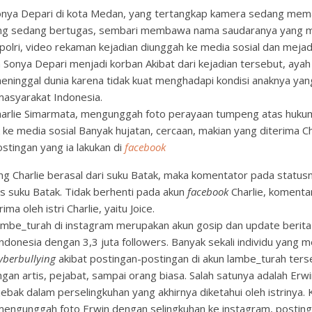
nya Depari di kota Medan, yang tertangkap kamera sedang memaki
yang sedang bertugas, sembari membawa nama saudaranya yang 
 polri, video rekaman kejadian diunggah ke media sosial dan meja
 Sonya Depari menjadi korban Akibat dari kejadian tersebut, ayah
eninggal dunia karena tidak kuat menghadapi kondisi anaknya yang
masyarakat Indonesia.
arlie Simarmata, mengunggah foto perayaan tumpeng atas huku
 ke media sosial Banyak hujatan, cercaan, makian yang diterima C
ostingan yang ia lakukan di
facebook
g Charlie berasal dari suku Batak, maka komentator pada status
s suku Batak. Tidak berhenti pada akun
facebook
Charlie, komenta
rima oleh istri Charlie, yaitu Joice.
mbe_turah di instagram merupakan akun gosip dan update berita 
Indonesia dengan 3,3 juta followers. Banyak sekali individu yang m
yberbullying
akibat postingan-postingan di akun lambe_turah terse
angan artis, pejabat, sampai orang biasa. Salah satunya adalah Erwi
jebak dalam perselingkuhan yang akhirnya diketahui oleh istrinya. 
 mengunggah foto Erwin dengan selingkuhan ke instagram, postin