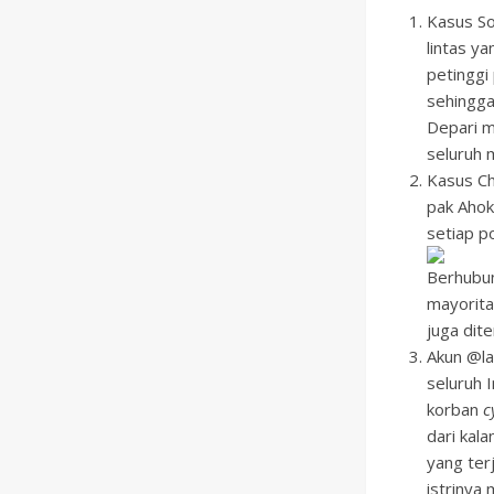
Kasus So
lintas 
petinggi
sehingga
Depari m
seluruh 
Kasus Ch
pak Ahok
setiap p
Berhubun
mayorita
juga dite
Akun @la
seluruh 
korban
c
dari kal
yang ter
istrinya