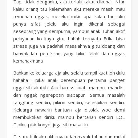
Tapi tidak denganku, aku terlalu takut dikenali. Ntar
kalau orang tau kelemahan aku mereka masih mau
temenan nggak, mereka mikir apa kalau tau aku
punya sifat jelek, aku ingin dikenal sebagai
seseorang yang sempurna, yampun anak Tuhan aktif
pelayanan ko kaya gitu, hahhh ternyata Erika bisa
stress juga ya padahal masalahnya gitu doang dan
banyak lah pemikiran yang bikin lelah dan nggak
kemana-mana
Bahkan ke keluarga aja aku selalu tampil kuat loh dulu
hahaha Tipikal anak perempuan pertama banget
ngga sih akutuh. Aku haruss kuat, mampu, mandiri,
dan nggak ngerepotin siapapun. Semua masalah
tanggung sendiri, pikirin sendiri, selesaikan sendiri.
Keluarga nawarin bantuan aja ditolak woe demi
membuktikan diriku mampu bertahan sendiri LOL
Dipikir-pikir konyol juga sih masa itu
Di satu titik aku akhirnya udah nggak tahan dan mulai