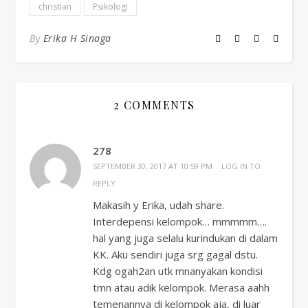
christian
Psikologi
By
Erika H Sinaga
2 COMMENTS
278
SEPTEMBER 30, 2017 AT 10:59 PM
LOG IN TO
REPLY
Makasih y Erika, udah share.
Interdepensi kelompok… mmmmm….
hal yang juga selalu kurindukan di dalam
KK. Aku sendiri juga srg gagal dstu.
Kdg ogah2an utk mnanyakan kondisi
tmn atau adik kelompok. Merasa aahh
temenannya di kelompok aja, di luar