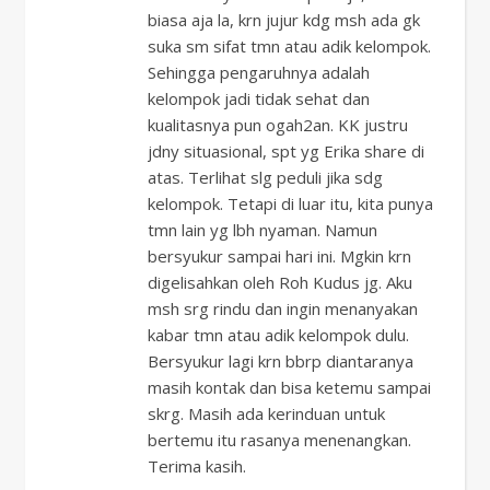
biasa aja la, krn jujur kdg msh ada gk
suka sm sifat tmn atau adik kelompok.
Sehingga pengaruhnya adalah
kelompok jadi tidak sehat dan
kualitasnya pun ogah2an. KK justru
jdny situasional, spt yg Erika share di
atas. Terlihat slg peduli jika sdg
kelompok. Tetapi di luar itu, kita punya
tmn lain yg lbh nyaman. Namun
bersyukur sampai hari ini. Mgkin krn
digelisahkan oleh Roh Kudus jg. Aku
msh srg rindu dan ingin menanyakan
kabar tmn atau adik kelompok dulu.
Bersyukur lagi krn bbrp diantaranya
masih kontak dan bisa ketemu sampai
skrg. Masih ada kerinduan untuk
bertemu itu rasanya menenangkan.
Terima kasih.